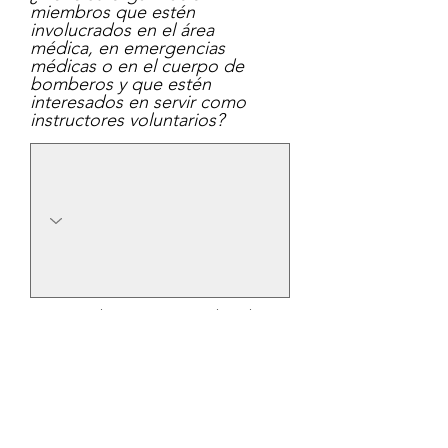
miembros que estén
involucrados en el área
médica, en emergencias
médicas o en el cuerpo de
bomberos y que estén
interesados en servir como
instructores voluntarios?
¿Tiene algún contacto local
de servicios médicos de
emergencia de quien
podamos pedir prestado
equipo de entrenamiento?