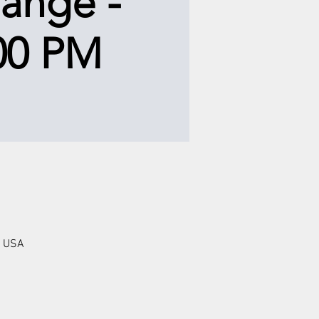
ange -
00 PM
, USA